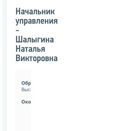
Начальник
управления
-
Шалыгина
Наталья
Викторовна
Образование:
Высшее.
Окончила:
Академию
бюджета
и