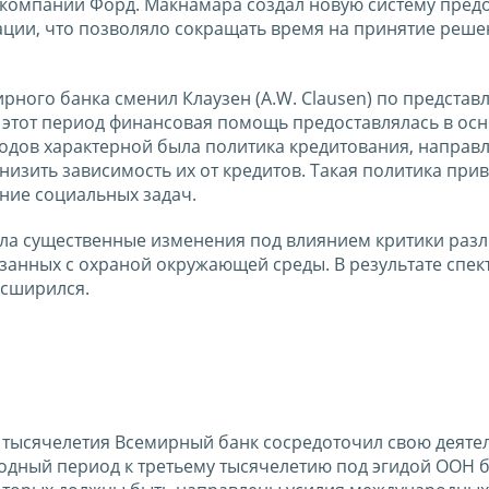
 компании Форд. Макнамара создал новую систему пред
ии, что позволяло сокращать время на принятие реше
ирного банка сменил Клаузен (A.W. Clausen) по предста
 этот период финансовая помощь предоставлялась в ос
годов характерной была политика кредитования, направ
низить зависимость их от кредитов. Такая политика прив
ние социальных задач.
ела существенные изменения под влиянием критики раз
язанных с охраной окружающей среды. В результате спек
асширился.
й тысячелетия Всемирный банк сосредоточил свою деяте
ходный период к третьему тысячелетию под эгидой ООН 