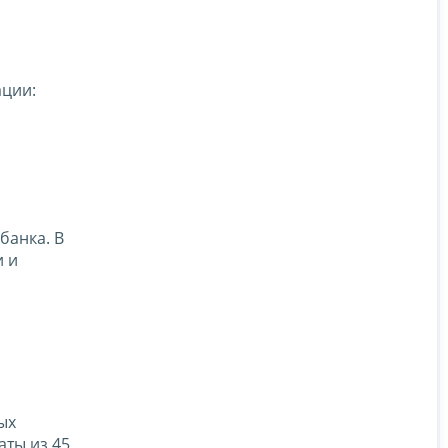
ации:
банка. В
и и
ых
аты из 45