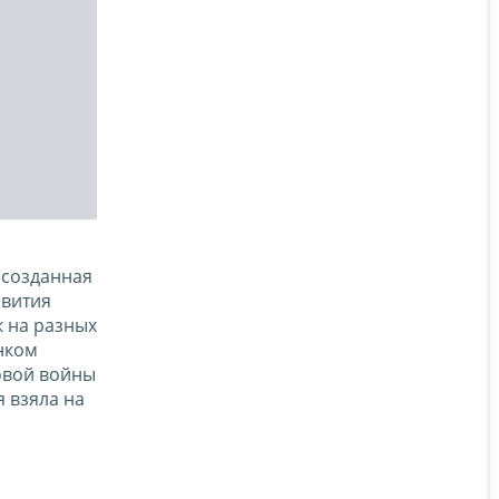
 созданная
звития
 на разных
нком
овой войны
 взяла на