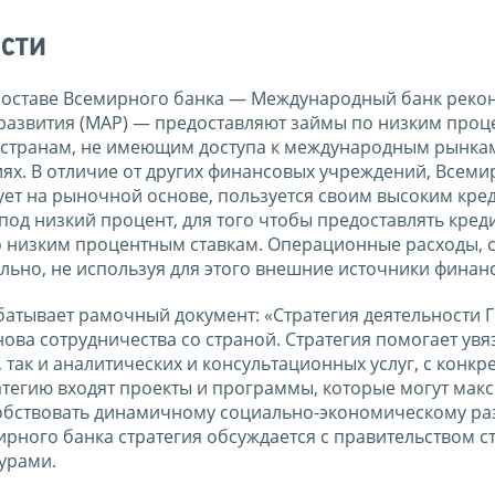
сти
 составе Всемирного банка — Международный банк реко
 развития (МАР) — предоставляют займы по низким про
ов странам, не имеющим доступа к международным рынка
ях. В отличие от других финансовых учреждений, Всеми
ует на рыночной основе, пользуется своим высоким кр
под низкий процент, для того чтобы предоставлять кред
о низким процентным ставкам. Операционные расходы, 
ельно, не используя для этого внешние источники финан
батывает рамочный документ: «Стратегия деятельности 
ова сотрудничества со страной. Стратегия помогает увя
так и аналитических и консультационных услуг, с конк
атегию входят проекты и программы, которые могут мак
обствовать динамичному социально-экономическому ра
рного банка стратегия обсуждается с правительством с
урами.