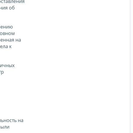
оставления
ния об
влению
новном
ленная на
ела к
личных
тр
льность на
были