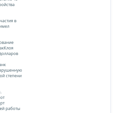
ройства
частия в
 имел
тование
акКлоя
 долларов
е
анк
разрушенную
ой степени
.
 от
ерт
щей работы