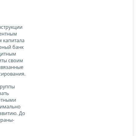
нструкции
центным
м капитала
рный банк
едитным
иты своим
связанные
сирования.
Группы
зать
ретными
симально
звитию. До
траны-