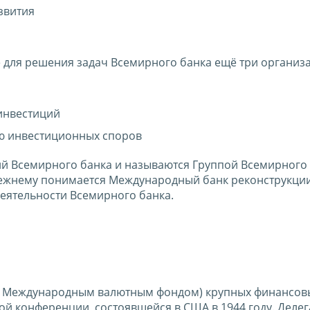
звития
 для решения задач Всемирного банка ещё три организ
инвестиций
ю инвестиционных споров
ий Всемирного банка и называются Группой Всемирного 
ежнему понимается Международный банк реконструкци
деятельности Всемирного банка.
у с Международным валютным фондом) крупных финансов
ой конференции, состоявшейся в США в 1944 году. Делег