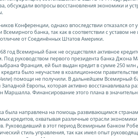
юза, обсуждали вопросы восстановления экономики и уст
ы.
ников Конференции, однако впоследствии отказался от у
Всемирного банка, так как в соответствии с уставом не
отличие от Соединённых Штатов Америки.
1968 год Всемирный банк не осуществлял активное креди
. Под руководством первого президента банка Джона М
 выбрана Франция, ей был выдан кредит в сумме 250 млн
кредита было неучастие в коалиционном правительств
 Чили) помощи не получили. В дальнейшем Всемирный б
н Западной Европы, которая активно восстанавливала 
н Маршалла. Финансирование этого плана в значительн
нка была направлена на помощь развивающимся странам
мых кредитов, охватывая различные отрасли экономики
в. Руководивший в этот период Всемирным банком Роб
ический стиль управления, так как имел опыт руководя