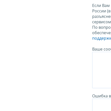
Если Вам
России (
разъясне
сервисо
По вопро
обеспече
поддержк
Ваше соо
Ошибка в 