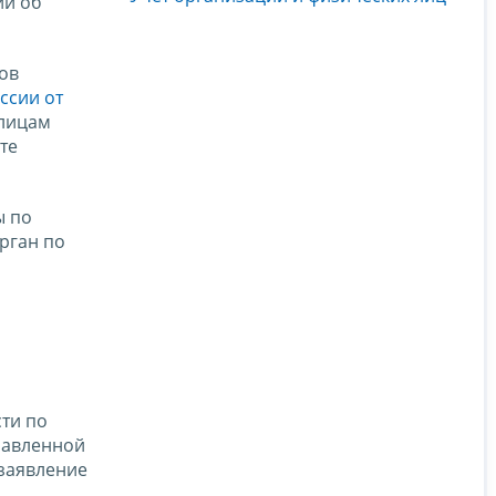
ии об
ов
ссии от
 лицам
те
ы по
рган по
сти по
равленной
заявление