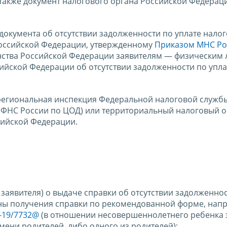
 также документ налогового органа Российской Федерац
окумента об отсутствии задолженности по уплате налог
оссийской Федерации, утвержденному
Приказом МНС Ро
анства Российской Федерации заявителям — физическим
сийской Федерации об отсутствии задолженности по упла
региональная инспекция Федеральной налоговой служб
 ФНС России по ЦОД) или территориальный налоговый о
сийской Федерации.
заявителя) о выдаче справки об отсутствии задолженно
ины получения справки по рекомендованной форме, нап
-19/7732@
(в отношении несовершеннолетнего ребенка 
мени родителей, либо одного из родителей);