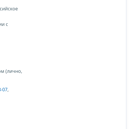
ссийское
ии с
м (лично,
3-07
,