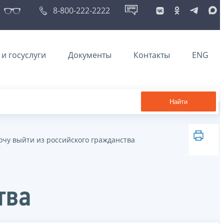
8-800-222-2222
и госуслуги
Документы
Контакты
ENG
Найти
очу выйти из российского гражданства
тва