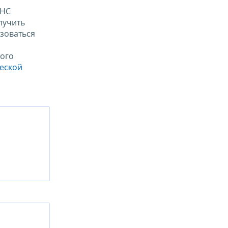
ФНС
лучить
зоваться
ого
ческой