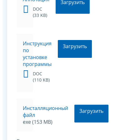
Загрузить
DOC
(33 KB)
Инструкция
Загрузить
по
установке
программы
DOC
(110 KB)
Инсталляционный
Загрузить
файл
exe (153 MB)