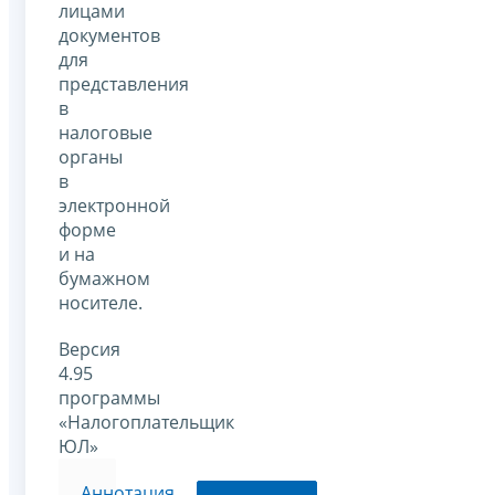
лицами
документов
для
представления
в
налоговые
органы
в
электронной
форме
и на
бумажном
носителе.
Версия
4.95
программы
«Налогоплательщик
ЮЛ»
Аннотация