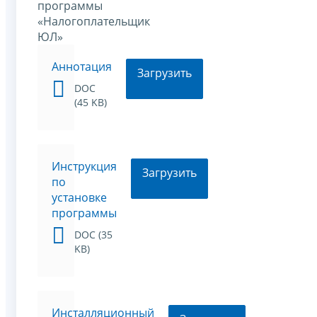
программы
«Налогоплательщик
ЮЛ»
Аннотация
Загрузить
DOC
(45 KB)
Инструкция
Загрузить
по
установке
программы
DOC (35
KB)
Инсталляционный