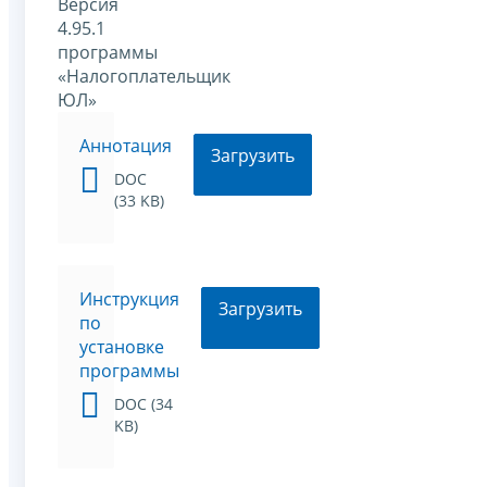
Версия
4.95.1
программы
«Налогоплательщик
ЮЛ»
Аннотация
Загрузить
DOC
(33 KB)
Инструкция
Загрузить
по
установке
программы
DOC (34
KB)