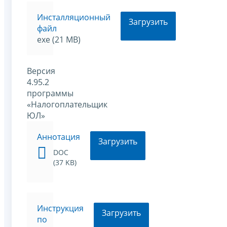
Инсталляционный
Загрузить
файл
exe (21 MB)
Версия
4.95.2
программы
«Налогоплательщик
ЮЛ»
Аннотация
Загрузить
DOC
(37 KB)
Инструкция
Загрузить
по