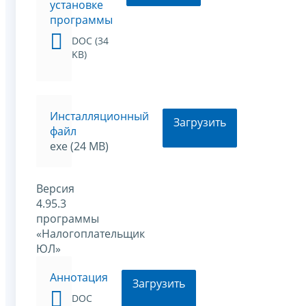
установке
программы
DOC (34
KB)
Инсталляционный
Загрузить
файл
exe (24 MB)
Версия
4.95.3
программы
«Налогоплательщик
ЮЛ»
Аннотация
Загрузить
DOC