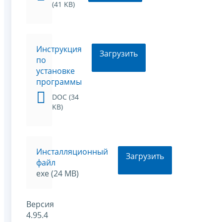
(41 KB)
Инструкция
Загрузить
по
установке
программы
DOC (34
KB)
Инсталляционный
Загрузить
файл
exe (24 MB)
Версия
4.95.4