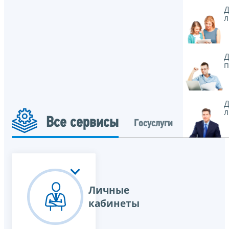
Д
л
Д
п
Д
л
Все сервисы
Госуслуги
Личные
кабинеты