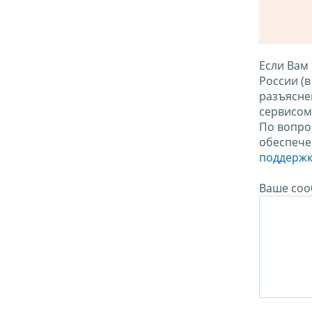
Если Вам
России (
разъясне
сервисо
По вопро
обеспече
поддержк
Ваше соо