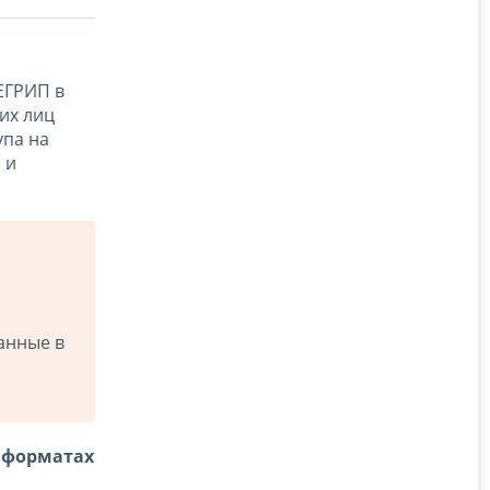
ЕГРИП в
их лиц
упа на
 и
анные в
в форматах