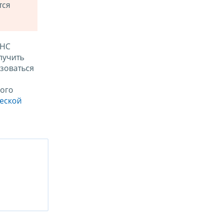
тся
ФНС
лучить
зоваться
ого
ческой