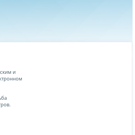
ским и
ектронном
ьба
тров.