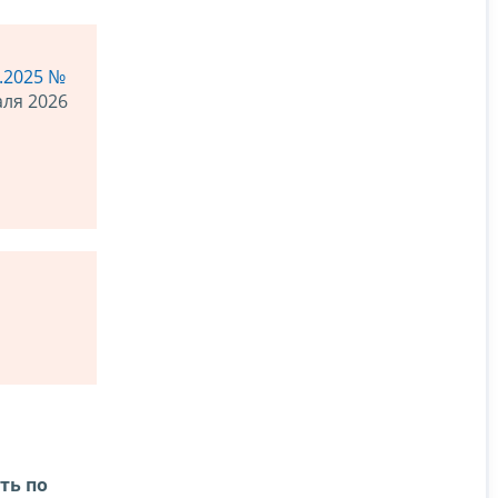
.2025 №
аля 2026
ть по