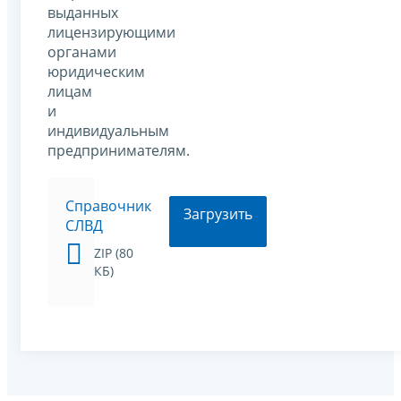
выданных
лицензирующими
органами
юридическим
лицам
и
индивидуальным
предпринимателям.
Справочник
Загрузить
СЛВД
ZIP (80
КБ)