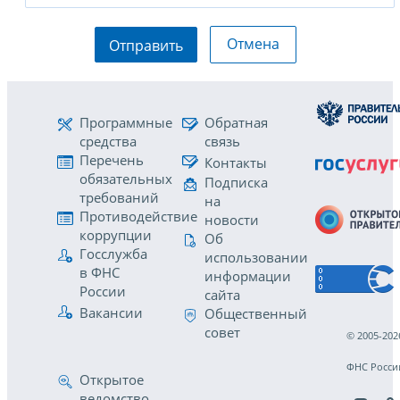
Отмена
Отправить
Программные
Обратная
средства
связь
Перечень
Контакты
обязательных
Подписка
требований
на
Противодействие
новости
коррупции
Об
Госслужба
использовании
в ФНС
информации
России
сайта
Вакансии
Общественный
совет
© 2005-202
ФНС Росси
Открытое
ведомство